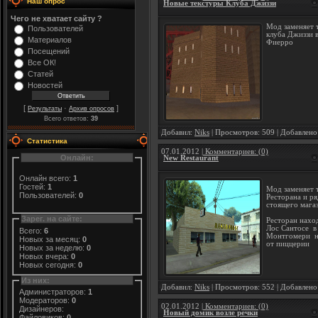
Наш опрос
Новые текстуры Клуба Джиззи
Чего не хватает сайту ?
Мод заменяет 
Пользователей
клуба Джиззи 
Материалов
Фиерро
Посещений
Все ОК!
Статей
Новостей
[
·
]
Результаты
Архив опросов
Всего ответов:
39
Добавил:
Niks
| Просмотров: 509 | Добавлено
Статистика
07.01.2012
| Комментариев: (0)
Онлайн:
New Restaurant
Онлайн всего:
1
Гостей:
1
Мод заменяет 
Пользователей:
0
Ресторана и р
стоящего мага
Зарег. на сайте:
Ресторан нахо
Лос Сантосе в
Всего:
6
Монтгомери н
Новых за месяц:
0
от пиццерии
Новых за неделю:
0
Новых вчера:
0
Новых сегодня:
0
Из них:
Добавил:
Niks
| Просмотров: 552 | Добавлено
Администраторов:
1
Модераторов:
0
02.01.2012
| Комментариев: (0)
Дизайнеров:
Новый домик возле речки
Файловиков:
0