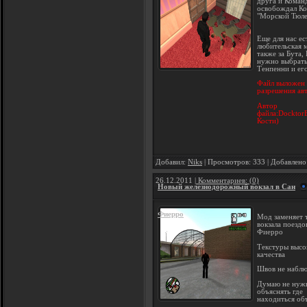
друга и Коман
освобождал Ко
"Морской Тюле
Еще для нас ес
любительская 
также за Бута,
нужно выбрать
Тенпенни и ег
Файл выложен 
разрешения ав
Автор
файла:Docktor
Кости)
Добавил:
Niks
| Просмотров: 333 | Добавлено
26.12.2011
| Комментариев: (0)
Новый железнодорожный вокзал в Сан
Фиерро
Мод заменяет 
вокзала поездо
Фиерро
Текстуры высо
качества
Швов не набл
Думаю не нуж
объяснять где
находиться об