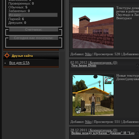
Проверенных:
0
Обычных:
5
Текстуры дома
Забаненых:
0
речки в районе
Окултадо в Ла
Из них:
Вентурасе
Парней:
6
Девушек:
0
Счетчики:
Сегодня нас посетили:
Добавил:
Niks
| Просмотров: 528 | Добавлено
Друзья сайта
02.01.2012
| Комментариев: (0)
Все для GTA
New house Denis
Новые текстур
Денис(девушка
Добавил:
Niks
| Просмотров: 551 | Добавлено
28.12.2011
| Комментариев: (0)
Война между клубами "Джиззи" И "Los