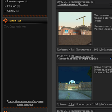
Новые карты
[0]
20.02.2012
| Комментариев: (0)
Новый гараж в Догерти
Разное
[1]
Скины
[0]
Мод заменяет 
гаража в Доге
новые
Мини-чат
Нахождение в
Фиерро ,райо
Добавил:
Niks
| Просмотров: 1162 | Добавлен
12.02.2012
| Комментариев: (0)
Новая больница в Форт Карсон
Новые текстур
больницы в ра
Карсон в Лас 
Для добавления необходима
Добавил:
Niks
| Просмотров: 1651 | Добавлен
авторизация
15.01.2012
| Комментариев: (0)