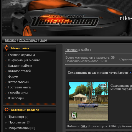
niks
Главная
|
Регистрация
|
Вход
Меню сайта
Главная
»
Файлы
Главная страница
Всего материалов в каталоге
:
36
Страни
Информация о сайте
Показано материалов
:
1-10
Каталог файлов
Каталог статей
Сохраниение после миссии лоурайдеров
Форум
Фотоальбомы
Сохраниение п
Гостевая книга
миссии лоурай
Онлайн игры
Юзербары
Категории раздела
Транспорт
[0]
Программы
[0]
Добавил:
Niks
| Просмотров: 4284 | Добавлен
Модификации
[35]