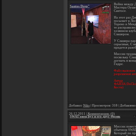
Война между 
Santos Drep"
Мистера Оуше
Сантосе.
На этот раз Д
посылает в Ло
Торено и Менд
те расправилис
хозяином клуба
Слашером.
У Слашера пар
серьезные, С н
придется разоб
Миссии трудны
поскольку Сла
догнать в конц
Гидре.
Файл выложен 
разрешения ав
Автор
ФАЙЛА:DoCkto
Кости)
Добавил:
Niks
| Просмотров: 318 | Добавлено
26.12.2011
| Комментариев: (0)
SWAT'овец Бут и его друг Фрэнк
Миссии повест
обычном SWAT
Который по пр