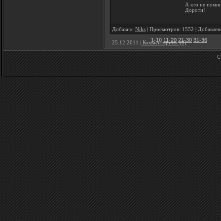
А кто не помн
Дороти!
Добавил:
Niks
| Просмотров: 1552 | Добавлен
1-10
11-20
21-30
31-36
25.12.2011
| Комментариев: (0)
C