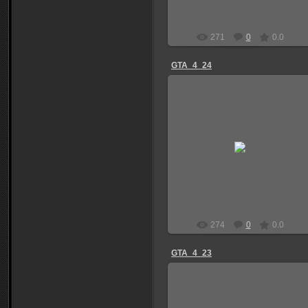
271
0
0.0
GTA_4_24
04.01.2012
Niks
274
0
0.0
GTA_4_23