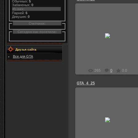
Обычных:
5
Забаненых:
0
Из них:
Парней:
6
Девушек:
0
Счетчики:
04.01.2012
Сегодня нас посетили:
Niks
Друзья сайта
Все для GTA
265
0
0.0
GTA_4_25
04.01.2012
Niks