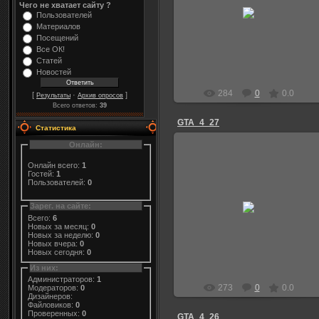
04.01.2012
Чего не хватает сайту ?
Пользователей
Niks
Материалов
Посещений
Все ОК!
Статей
Новостей
284
0
0.0
[
·
]
Результаты
Архив опросов
Всего ответов:
39
GTA_4_27
Статистика
Онлайн:
Онлайн всего:
1
Гостей:
1
Пользователей:
0
04.01.2012
Зарег. на сайте:
Niks
Всего:
6
Новых за месяц:
0
Новых за неделю:
0
Новых вчера:
0
Новых сегодня:
0
Из них:
Администраторов:
1
273
0
0.0
Модераторов:
0
Дизайнеров:
Файловиков:
0
Проверенных:
0
GTA_4_26