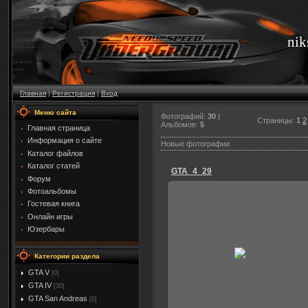
nik
Главная
|
Регистрация
|
Вход
Меню сайта
Фотографий:
30
|
Страницы
:
1
2
Альбомов:
5
Главная страница
Информация о сайте
Новые фотографии
Каталог файлов
Каталог статей
GTA_4_29
Форум
Фотоальбомы
Гостевая книга
Онлайн игры
Юзербары
22.01.2012
Категории раздела
Niks
GTA V
[0]
GTA IV
[30]
GTA San Andreas
[0]