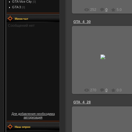
GTA Vice City
[0]
GTA 3
[0]
252
0
5.0
Мини-чат
GTA_4_30
22.01.2012
Niks
270
0
0.0
GTA_4_28
Для добавления необходима
авторизация
Наш опрос