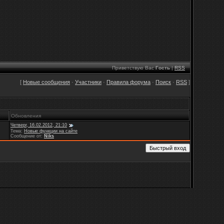
Приветствую Вас
Гость
|
RSS
[
Новые сообщения
·
Участники
·
Правила форума
·
Поиск
·
RSS
]
Обновления
Четверг, 16.02.2012, 21:10
Тема:
Новые функции на сайте
Сообщение от:
Niks