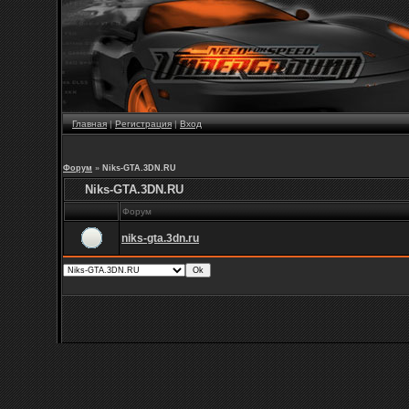
Главная
|
Регистрация
|
Вход
Форум
»
Niks-GTA.3DN.RU
Niks-GTA.3DN.RU
Форум
niks-gta.3dn.ru