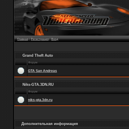
Главная
|
Регистрация
|
Вход
Grand Theft Auto
Форум
GTA San Andreas
Niks-GTA.3DN.RU
Форум
niks-gta.3dn.ru
Дополнительная информация