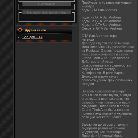
Проблемы с установкой машин
Счетчики:
и модов
Коды GTA San Andreas
Сегодня нас посетили:
Коды на GTA San Andreas
Коды на GTA San Andreas
Коды на GTA San Andreas
Секреты GTA San Andreas
Друзья сайта
GTA San Andreas: игра —
Все для GTA
легенда
Два года спустя после выхода
мега-хита Vice City разработчики
из Rockstar Games представили
нам свою новую игру в серии
Grand Theft Auto - San Andreas.
Действие этой игры
разворачивается в девяностых
годах в штате псевдо-
Калифорния. В роли Карла
Джонсона игроки смогут
покорить улицы трех различных
городов.
Во время разработки вокруг
игры было много шума, а когда
игра вышла все признали, что
разработчики превысили наши
ожидания. Новая игра в серии
Grand Theft Auto была хорошо
принята аудиторией и укрепила
позицию Rockstar Games.
Заключив договоры с такими
лидерами развлекательной
индустрии, как Interscope
Records и Universal Music,