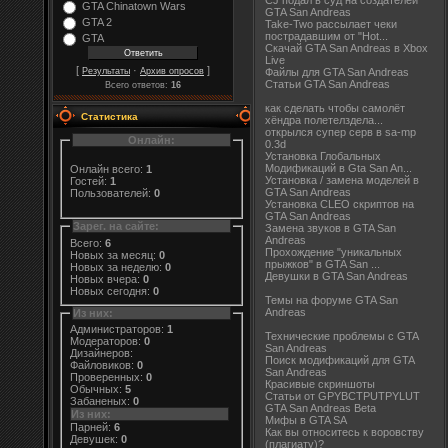
CJ подал в суд на создателей
GTA Chinatown Wars
GTA San Andreas
GTA 2
Take-Two рассылает чеки
пострадавшим от "Hot...
GTA
Скачай GTA San Andreas в Xbox
Live
[
·
]
Результаты
Архив опросов
Файлы для GTA San Andreas
Статьи GTA San Andreas
Всего ответов:
16
как сделать чтобы самолёт
Статистика
хёндра полетелздела...
открылся супер серв в sa-mp
Онлайн:
0.3d
Установка Глобальных
Модификаций в Gta San An...
Онлайн всего:
1
Установка / замена моделей в
Гостей:
1
GTA San Andreas
Пользователей:
0
Установка CLEO скриптов на
GTA San Andreas
Зарег. на сайте:
Замена звуков в GTA San
Andreas
Всего:
6
Прохождение "уникальных
Новых за месяц:
0
прыжков" в GTA San ...
Новых за неделю:
0
Девушки в GTA San Andreas
Новых вчера:
0
Новых сегодня:
0
Темы на форуме GTA San
Andreas
Из них:
Администраторов:
1
Технические проблемы с GTA
Модераторов:
0
San Andreas
Дизайнеров:
Поиск модификаций для GTA
Файловиков:
0
San Andreas
Проверенных:
0
Красивые скриншоты
Обычных:
5
Статьи от GPYBCTPUTPYLUT
Забаненых:
0
GTA San Andreas Beta
Из них:
Мифы в GTA SA
Парней:
6
Как вы относитесь к воровству
Девушек:
0
(плагиату)?