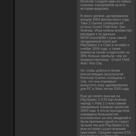
Rockstar создали один из самых
сильных саундтреков за всю
историю видеоигр.
В пресс-релизе, датированном
концом 2004 финансового года,
Take 2 Games сообщила об
успехе Grand Theft Auto: San
Andreas. Игра побила множество
рекордов и по данным
NPDFunworldSM стала самой
продаваемой игрой для
PlayStation 2 в США в октябре и
ноябре 2004 года, а также
принесла своим создателям на
30% больше прибыли, чем ее
предшественница - Grand Theft
Auto: Vice City.
Но чтобы добиться более
впечатляющих результатов
Rockstar Games сообщила о
том, что она планирует
выпустить игру одновременно
для PC и Xbox летом 2005 года.
Еще до своего выхода на
PlayStation 2 GTA San Andreas
наряду с Halo 2 стала самым
ожидаемым игровым проектом
2004 года. А после выхода игра
оправдала большинство
возложенных на нее ожиданий и
была признана одной из самых
лучших игр для PlayStation 2 за
всю историю существования
приставки. Средняя оценка GTA