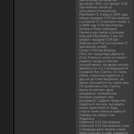
San Andreas на Metacritic
достигает 95%, что делает GTA
San Andreas пятой по
популярности игрой для
PlayStation 2. К марту 2008 года
общие продажи GTA San Andreas
составили 21.5 миллион копий, а
в 2009 году GTA San Andreas
попала в Книгу рекордов
Гиннеса как самая успешная
игра для PlayStation 2 (на тот
момент продажи GTA San
Andreas для PS2 составляли 17
миллионов копий).
Сюжет GTA San Andreas
Пять лет назад Карл Джонсон
(Carl Johnson) уехал из своего
родного города в поисках
лучшей жизни. На дворе начало
девяностых и CJ возвращается
в родной Лос-Сантос. Его мать
убита, семья распадается, а
друзья детства медленно, но
верно опускаются на самое дно.
По прибытии в Лос-Сантос
Карла встречают двое
продажных полицейских,
которые угрожают ему
расправой. СиДжею предстоит
подняться на ноги, вытащить
своих приятелей из беды,
спасти свою семью и навести
порядок на улицах Сан-
Андреаса.
Геймплей GTA San Andreas
Геймплей GTA San Andreas схож
с предыдущими играми серии.
Игра сочетает в себе элементы