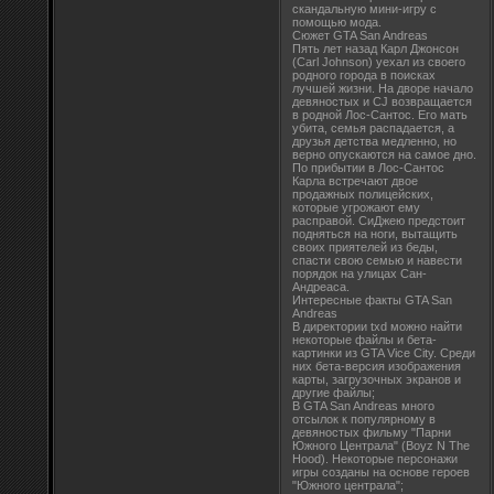
скандальную мини-игру с
помощью мода.
Сюжет GTA San Andreas
Пять лет назад Карл Джонсон
(Carl Johnson) уехал из своего
родного города в поисках
лучшей жизни. На дворе начало
девяностых и CJ возвращается
в родной Лос-Сантос. Его мать
убита, семья распадается, а
друзья детства медленно, но
верно опускаются на самое дно.
По прибытии в Лос-Сантос
Карла встречают двое
продажных полицейских,
которые угрожают ему
расправой. СиДжею предстоит
подняться на ноги, вытащить
своих приятелей из беды,
спасти свою семью и навести
порядок на улицах Сан-
Андреаса.
Интересные факты GTA San
Andreas
В директории txd можно найти
некоторые файлы и бета-
картинки из GTA Vice City. Среди
них бета-версия изображения
карты, загрузочных экранов и
другие файлы;
В GTA San Andreas много
отсылок к популярному в
девяностых фильму "Парни
Южного Централа" (Boyz N The
Hood). Некоторые персонажи
игры созданы на основе героев
"Южного централа";