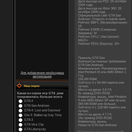
Дата выхода на PS2: 29 октября
2004 года
Дата выхода на Xbox 360: 20
октября 2008 года
Официальный сайт GTA San
Andreas: Открыть в новом окне
Рейтинг BBFC (Великобритания):
18
Рейтинг ESRB (Северная
Америка): M
Рейтинг OFLC (Австралия):
MA15+
Рейтинг PEGI (Европа): 18+
Приколы GTA San
AndreasСистемные требования
GTA San Andreas
Минимальные: Рекомендуемые:
Intel Pentium III или AMD Athlon 1
Для добавления необходима
Ггц;
авторизация
256 Мб RAM;
GeForce 3 с 64 Мб памяти или
Наш опрос
лучше;
Место на диске 3.6 Гб;
Какая из серии игр GTA ,вам
8х привод DVD-ROM;
понравилась больше всего
Клавиатура, мышь. Intel Pentium
4 или AMD Athlon XP или лучше;
GTA 4
384 Мб RAM или больше;
GTA San Andreas
GeForce 4 с 128 Мб памяти или
GTA 4: Lost and Damned
лучше;
Место на диске 4.7 Гб;
Gta 4: Ballad og Gay Tony
16х привод DVD-ROM;
GTA 3
Клавиатура, мышь.
GTA Vice City
Новости GTA San Andreas
GTA Libertycity