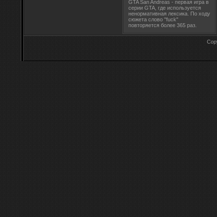
GTA San Andreas - первая игра в
серии GTA, где используется
ненормативная лексика. По ходу
сюжета слово "fuck"
повторяется более 365 раз.
Cop