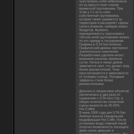
чувствовать себя небезопасно
из-за присутствия членов
вражеской группировки. При
этом у CJ есть своя
собственная группировка,
которая также сражается за
территории и расширяет сферы
своего влияния, набирая новых
бандитов. Выявить
принадлежность персонажа к
той или иной группировке можно
по его одежде и татуировкам.
Графика в GTA San Andreas
Графический движок претерпел
значительные изменения.
Разработчики уделили много
внимания разному времени
суток. Ночью в окнах домов
зажигается свет, что делает игру
более реалистичной. Тени
просчитываются в зависимости
от позиции солнца. Погодные
эффекты стали более
реалистичными.
Дальность прорисовки объектов
увеличилась в два раза по
сравнению с GTA Vice City, а
общее количество полигонов
сцены выросло на 35-50%.
Hot Coffee
В июне 2005 года для GTA San
Andreas вышла скандальная
модификация Hot Coffe. После
установки мода главный герой
получал возможность посещать
дома своих девушек и