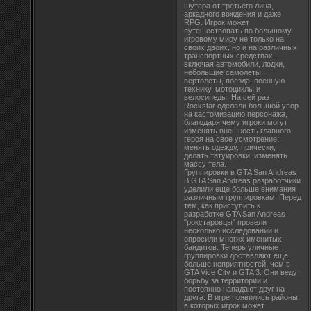
шутера от третьего лица,
аркадного вождения и даже
RPG. Игрок может
путешествовать по большому
игровому миру не только на
своих двоих, но и на различных
транспортных средствах,
включая автомобили, лодки,
небольшие самолеты,
вертолеты, поезда, военную
технику, мотоциклы и
велосипеды. На сей раз
Rockstar сделали большой упор
на кастомизацию персонажа,
благодаря чему игроки могут
изменять внешность главного
героя на свое усмотрение:
менять одежду, прически,
делать татуировки, изменять
массу тела.
Группировки в GTA San Andreas
В GTA San Andreas разработчики
уделили еще больше внимания
различным группировкам. Перед
тем, как приступить к
разработке GTA San Andreas
"рокстаровцы" провели
несколько исследований и
опросили многих именитых
бандитов. Теперь уличные
группировки доставляют еще
больше неприятностей, чем в
GTA Vice City и GTA 3. Они ведут
борьбу за территории и
постоянно нападают друг на
друга. В игре появились районы,
в которых игрок может