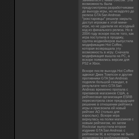
заниматься с ними сексом. Эта
возможность была
предусмотрена разработчиками
до выхода игры, но незадолго до
релиза GTA San Andreas
"рокстаровцы" решили закрыть
доступ игрокам к этой мини-
игре, но не удалили ее исходный
код из финального релиза. Но в
2004 году вскоре после того, как
игра поступила в продажу,
группа модмейкеров выпустила
модификацию Hot Coffee,
которая возвращала эту
возможность в игру. Сначала
модификация вышла на PC, а
вскоре появились версии для
PS2 и Xbox.
Вскоре после выхода Hot Coffee
адвокат Джек Томпсон и другие
противники GTA San Andreas
подняли большой скандал, в
результате чего GTA San
Andreas временно пропала с
прилавков магазинов США, а
рейтинговая организация ESRB
пересмотрела свое предыдущее
решение в отношении рейтинга
игры и присвоила ей новый
рейтинг AO (только для
взрослых). Вскоре игра
вернулась на полки магазинов с
новым рейтингом, но затем
Rockstar выпустила второе
издание GTA San Andreas с
рейтингом M, в котором не было
возможности разблокировать