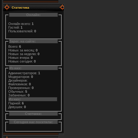
Статистика
Онлайн:
Онлайн всего:
1
Гостей:
1
Пользователей:
0
Зарег. на сайте:
Всего:
6
Новых за месяц:
0
Новых за неделю:
0
Новых вчера:
0
Новых сегодня:
0
Из них:
Администраторов:
1
Модераторов:
0
Дизайнеров:
Файловиков:
0
Проверенных:
0
Обычных:
5
Забаненых:
0
Из них:
Парней:
6
Девушек:
0
Счетчики:
Сегодня нас посетили: