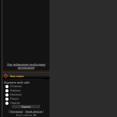
Для добавления необходима
авторизация
Наш опрос
Оцените мой сайт
Отлично
Хорошо
Неплохо
Плохо
Ужасно
[
·
]
Результаты
Архив опросов
Всего ответов:
63