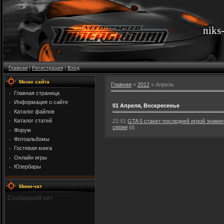
niks
Главная
|
Регистрация
|
Вход
Меню сайта
Главная
»
2012
»
Апрель
Главная страница
Информация о сайте
01 Апреля, Воскресенье
Каталог файлов
Каталог статей
21:51
GTA 5 станет последней игрой знаме
серии
(0)
Форум
Фотоальбомы
Гостевая книга
Онлайн игры
Юзербары
Мини-чат