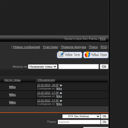
Приветствую Вас
Гость
|
RSS
[
Новые сообщения
·
Участники
·
Правила форума
·
Поиск
·
RSS
]
Фильтр по:
Автор темы
Обновления
↓
12.02.2012, 18:00
Niks
Сообщение от:
Niks
12.02.2012, 17:59
Niks
Сообщение от:
Niks
12.02.2012, 17:58
Niks
Сообщение от:
Niks
Поиск: