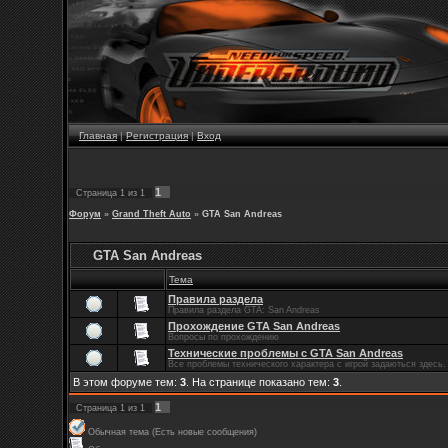
Главная
|
Регистрация
|
Вход
1
Страница
1
из
1
Форум
»
Grand Theft Auto
»
GTA San Andreas
GTA San Andreas
Тема
Правила раздела
Правила раздела GTA: San Andreas
Прохождение GTA San Andreas
Вопросы по прохождению
Технические проблемы с GTA San Andreas
Все проблемы технического характера с игрой задаються здесь.
В этом форуме тем:
3
. На странице показано тем:
3
.
1
Страница
1
из
1
Обычная тема (Есть новые сообщения)