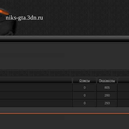
niks-gta.3dn.ru
Ответы
Просмотры
0
805
0
280
0
293