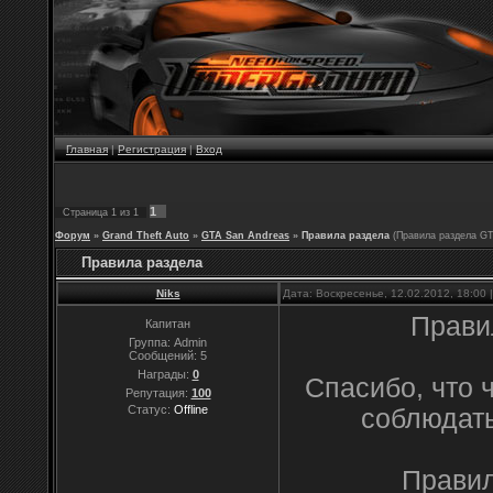
Главная
|
Регистрация
|
Вход
1
Страница
1
из
1
Форум
»
Grand Theft Auto
»
GTA San Andreas
»
Правила раздела
(Правила раздела GT
Правила раздела
Niks
Дата: Воскресенье, 12.02.2012, 18:00
Прави
Капитан
Группа: Admin
Сообщений:
5
Награды:
0
Спасибо, что 
Репутация:
100
Статус:
Offline
соблюдать
Правил