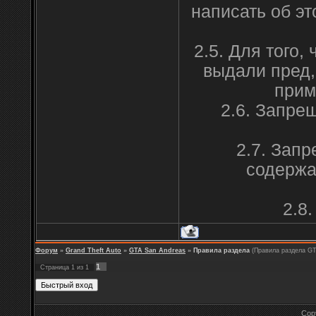
написать об эт
2.5. Для того,
выдали пред,
прим
2.6. Запре
2.7. Зап
содержа
2.8
Форум
»
Grand Theft Auto
»
GTA San Andreas
»
Правила раздела
(Правила раздела GT
1
Страница
1
из
1
Cop