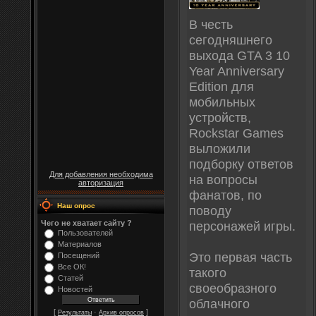
В честь
сегодняшнего
выхода GTA 3 10
Year Anniversary
Edition для
мобильных
устройств,
Rockstar Games
выложили
подборку ответов
Для добавления необходима
на вопросы
авторизация
фанатов, по
Наш опрос
поводу
персонажей игры.
Чего не хватает сайту ?
Пользователей
Материалов
Это первая часть
Посещений
Все ОК!
такого
Статей
своеобразного
Новостей
облачного
[
·
]
Результаты
Архив опросов