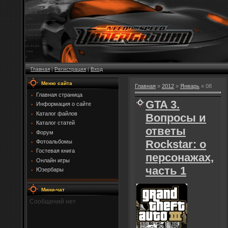
Главная
|
Регистрация
|
Вход
Меню сайта
Главная
»
2012
»
Январь
»
08
Главная страница
GTA 3.
Информация о сайте
Каталог файлов
Вопросы и
Каталог статей
ответы
Форум
Rockstar: о
Фотоальбомы
Гостевая книга
персонажах,
Онлайн игры
часть 1
Юзербары
Мини-чат