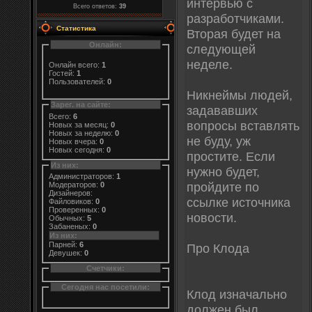
интервью с
Всего ответов:
39
разработчиками.
Статистика
Вторая будет на
Онлайн:
следующей
неделе.
Онлайн всего:
1
Гостей:
1
Пользователей:
0
Никнеймы людей,
Зарег. на сайте:
задававших
Всего:
6
вопросы вставлять
Новых за месяц:
0
Новых за неделю:
0
не буду, уж
Новых вчера:
0
Новых сегодня:
0
простите. Если
Из них:
нужно будет,
Администраторов:
1
пройдите по
Модераторов:
0
Дизайнеров:
ссылке источника
Файловиков:
0
Проверенных:
0
новости.
Обычных:
5
Забаненых:
0
Из них:
Парней:
6
Про Клода
Девушек:
0
Счетчики:
Сегодня нас посетили:
Клод изначально
должен был