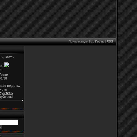
Приветствую Вас
Гость
|
RSS
ь, Гость
ия:
Гости
20:38
 вас видеть.
йста
руйтесь
зуйтесь!