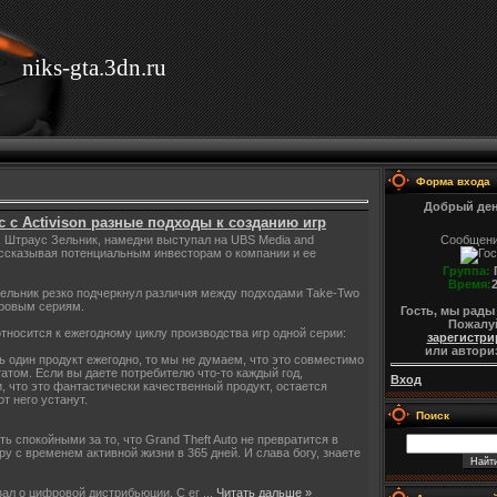
niks-gta.3dn.ru
Форма входа
Добрый ден
с с Activison разные подходы к созданию игр
e, Штраус Зельник, намедни выступал на UBS Media and
Сообщен
ассказывая потенциальным инвесторам о компании и ее
Группа:
Время:
Зельник резко подчеркнул различия между подходами Take-Two
игровым сериям.
Гость, мы рады
Пожалу
относится к ежегодному циклу производства игр одной серии:
зарегистри
или автори
ь один продукт ежегодно, то мы не думаем, что это совместимо
атом. Если вы даете потребителю что-то каждый год,
Вход
и, что это фантастически качественный продукт, остается
от него устанут.
Поиск
ь спокойными за то, что Grand Theft Auto не превратится в
у с временем активной жизни в 365 дней. И слава богу, знаете
зал о цифровой дистрибьюции. С ег
...
Читать дальше »