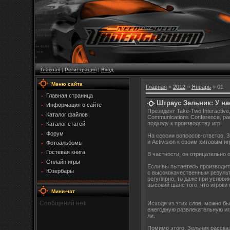
Главная
|
Регистрация
|
Вход
Меню сайта
Главная
»
2012
»
Январь
»
01
Главная страница
Штраус Зельник: У на
Информация о сайте
Президент Take-Two Interactiv
Каталог файлов
Communications Conference, р
подходу к производству игр.
Каталог статей
Форум
На сессии вопросов-ответов, 
и Activision к своим хитовым 
Фотоальбомы
Гостевая книга
В частности, он отрицательно 
Онлайн игры
Если вы пытаетесь производит
Юзербары
с высококачественным результ
регулярно, то даже при услови
высокий шанс того, что игроки 
Мини-чат
Исходя из этих слов, можно быт
ежегодную развлекательную игр
ли.
Помимо этого, Зельник расска