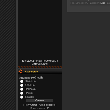
Просмотров: 372 | Добавил:
Niks
| Да
Для добавления необходима
авторизация
Наш опрос
Оцените мой сайт
Отлично
Хорошо
Неплохо
Плохо
Ужасно
[
·
]
Результаты
Архив опросов
Всего ответов:
63