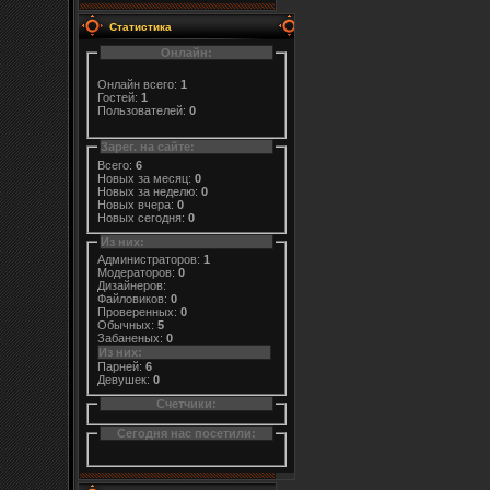
Статистика
Онлайн:
Онлайн всего:
1
Гостей:
1
Пользователей:
0
Зарег. на сайте:
Всего:
6
Новых за месяц:
0
Новых за неделю:
0
Новых вчера:
0
Новых сегодня:
0
Из них:
Администраторов:
1
Модераторов:
0
Дизайнеров:
Файловиков:
0
Проверенных:
0
Обычных:
5
Забаненых:
0
Из них:
Парней:
6
Девушек:
0
Счетчики:
Сегодня нас посетили: