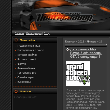
Главная
|
Регистрация
|
Вход
Меню сайта
Главная
»
2012
»
Январь
»
22
Главная страница
Дата релиза Max
Информация о сайте
Payne 3 объявлена.
Каталог файлов
GTA 5 следующая?
Каталог статей
Форум
Фотоальбомы
Гостевая книга
Онлайн игры
Юзербары
Rockstar Games, как всегда, в
Мини-чат
своем духе, отложили дату
релиза Max Payne 3 на два
месяца, но на этот раз уже
четко определили срок выхода
игры - 15 мая 2012 года. Что,
кстати, не позволяет нам