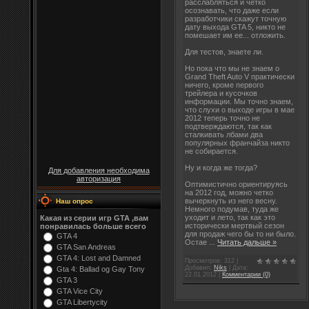
расслабляться и четко
осознавать, что даже если
разработчики скажут точную
дату выхода GTA 5, никто не
помешает им ее... отложить.
Для тестов, знаете ли.
Но пока что мы не знаем о
Grand Theft Auto V практически
ничего, кроме первого
трейлера и кусочков
информации. Мы точно знаем,
что слухи о выходе игры в мае
2012 теперь точно не
подтверждаются, так как
сталкивать лбами два
популярных франчайза никто
не собирается.
Ну и когда же тогда?
Для добавления необходима
авторизация
Оптимистично ориентируясь
на 2012 год, можно четко
вычеркнуть из него весну.
Наш опрос
Немного подумав, туда же
уходит и лето, так как это
Какая из серии игр GTA ,вам
исторически мертвый сезон
понравилась больше всего
для продаж чего бы то ни было.
GTA 4
Остае
...
Читать дальше »
GTA San Andreas
GTA 4: Lost and Damned
Просмотров: 312 |
Добавил:
Niks
| Дата:
Gta 4: Ballad og Gay Tony
22.01.2012
|
Комментарии (0)
GTA 3
GTA Vice City
GTA Libertycity