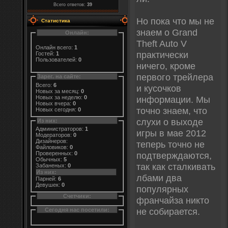
Всего ответов:
39
Но пока что мы не
Статистика
знаем о Grand
Онлайн:
Theft Auto V
Онлайн всего:
1
практически
Гостей:
1
Пользователей:
0
ничего, кроме
первого трейлера
Зарег. на сайте:
Всего:
6
и кусочков
Новых за месяц:
0
Новых за неделю:
0
информации. Мы
Новых вчера:
0
точно знаем, что
Новых сегодня:
0
слухи о выходе
Из них:
Администраторов:
1
игры в мае 2012
Модераторов:
0
Дизайнеров:
теперь точно не
Файловиков:
0
подтверждаются,
Проверенных:
0
Обычных:
5
так как сталкивать
Забаненых:
0
Из них:
лбами два
Парней:
6
Девушек:
0
популярных
Счетчики:
франчайза никто
не собирается.
Сегодня нас посетили: