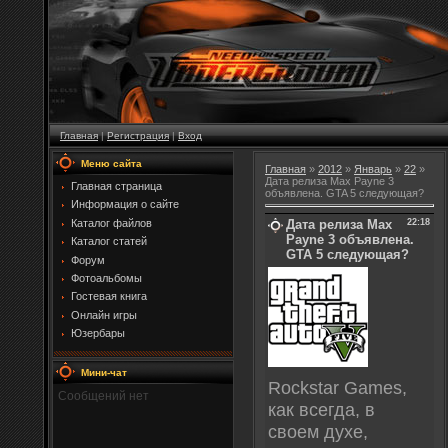
Главная
|
Регистрация
|
Вход
Меню сайта
Главная
»
2012
»
Январь
»
22
»
Дата релиза Max Payne 3
Главная страница
объявлена. GTA 5 следующая?
Информация о сайте
Дата релиза Max
22:18
Каталог файлов
Payne 3 объявлена.
Каталог статей
GTA 5 следующая?
Форум
Фотоальбомы
Гостевая книга
Онлайн игры
Юзербары
Мини-чат
Rockstar Games,
как всегда, в
своем духе,