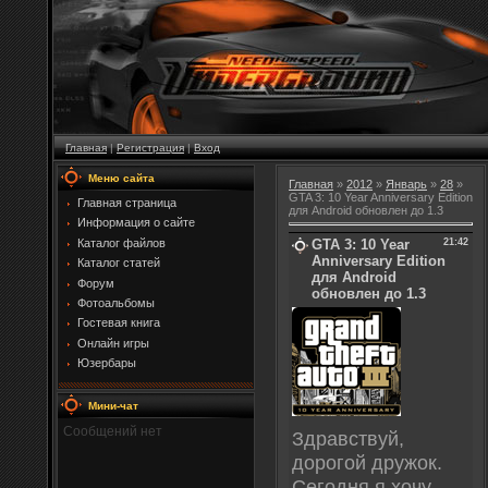
Главная
|
Регистрация
|
Вход
Меню сайта
Главная
»
2012
»
Январь
»
28
»
GTA 3: 10 Year Anniversary Edition
Главная страница
для Android обновлен до 1.3
Информация о сайте
GTA 3: 10 Year
21:42
Каталог файлов
Anniversary Edition
Каталог статей
для Android
Форум
обновлен до 1.3
Фотоальбомы
Гостевая книга
Онлайн игры
Юзербары
Мини-чат
Здравствуй,
дорогой дружок.
Сегодня я хочу