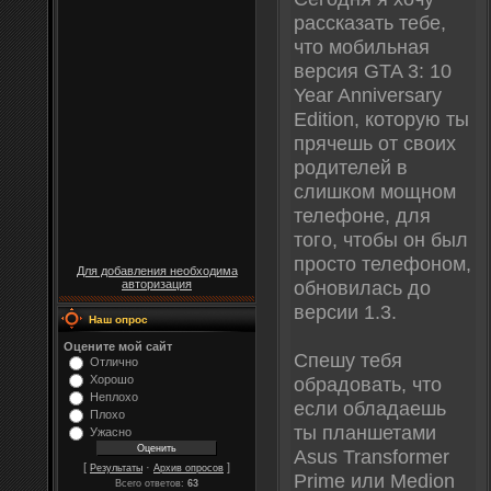
рассказать тебе,
что мобильная
версия GTA 3: 10
Year Anniversary
Edition, которую ты
прячешь от своих
родителей в
слишком мощном
телефоне, для
того, чтобы он был
просто телефоном,
Для добавления необходима
обновилась до
авторизация
версии 1.3.
Наш опрос
Оцените мой сайт
Спешу тебя
Отлично
Хорошо
обрадовать, что
Неплохо
если обладаешь
Плохо
ты планшетами
Ужасно
Asus Transformer
[
·
]
Результаты
Архив опросов
Prime или Medion
Всего ответов:
63