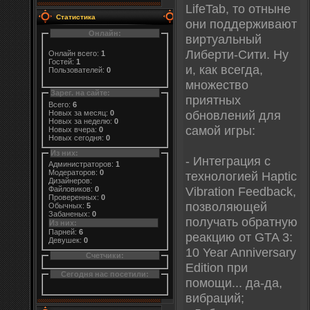
LifeTab, то отныне
Статистика
они поддерживают
Онлайн:
виртуальный
Либерти-Сити. Ну
Онлайн всего:
1
Гостей:
1
и, как всегда,
Пользователей:
0
множество
Зарег. на сайте:
приятных
Всего:
6
обновлений для
Новых за месяц:
0
Новых за неделю:
0
самой игры:
Новых вчера:
0
Новых сегодня:
0
Из них:
- Интеграция с
Администраторов:
1
Модераторов:
0
технологией Haptic
Дизайнеров:
Vibration Feedback,
Файловиков:
0
Проверенных:
0
позволяющей
Обычных:
5
Забаненых:
0
получать обратную
Из них:
Парней:
6
реакцию от GTA 3:
Девушек:
0
10 Year Anniversary
Счетчики:
Edition при
Сегодня нас посетили:
помощи... да-да,
вибраций;