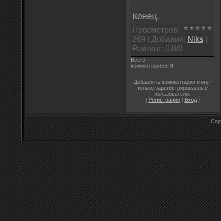
Конец.
Просмотров
:
269 |
Добавил
:
Niks
|
Рейтинг
:
0.0
/
0
Всего
комментариев
:
0
Добавлять комментарии могут
только зарегистрированные
пользователи.
[
Регистрация
|
Вход
]
Cop