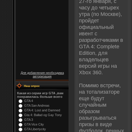
27-го января, с
часу до четырех
утра (по Москве),
пройдет
официальный
ивент с
разработчиками в
GTA 4: Complete
Edition, для
владельцев
версий игры на
Xbox 360.
Для добавления необходима
авторизация
Помимо встречи,
Наш опрос
на тотализаторе
Какая из серии игр GTA ,вам
понравилась больше всего
еще будут
GTA 4
случайным
GTA San Andreas
образом
GTA 4: Lost and Damned
Gta 4: Ballad og Gay Tony
разыгрываться
GTA 3
призы в виде
GTA Vice City
GTA Libertycity
футболок, пенных