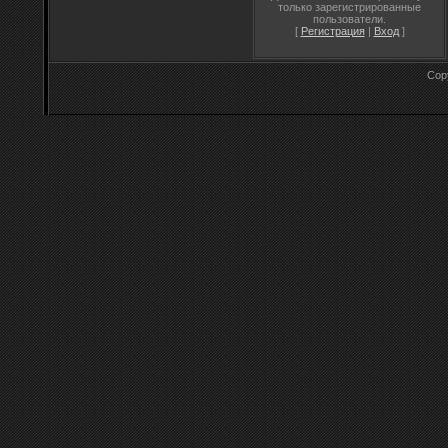
только зарегистрированные
пользователи.
[
Регистрация
|
Вход
]
Cop