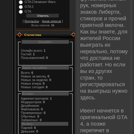
GTA Chinatown Wars
рук, номерных
GTA 2
знаков Либерти,
GTA
стикеров и прочей
[
·
]
Результаты
Архив опросов
приятной мелочи.
Всего ответов:
16
Как вы знаете, для
Статистика
жителей России
Онлайн:
выиграть их
нереально, потому
Онлайн всего:
1
Гостей:
1
что доставка не
Пользователей:
0
работает. Но если
Зарег. на сайте:
вы из других
Всего:
6
Новых за месяц:
0
стран, то
Новых за неделю:
0
регистрироваться
Новых вчера:
0
Новых сегодня:
0
на выигрыш нужно
Из них:
здесь.
Администраторов:
1
Модераторов:
0
Дизайнеров:
Ивент начнется в
Файловиков:
0
Проверенных:
0
оригинальной GTA
Обычных:
5
Забаненых:
0
4, а позже
Из них:
Парней:
6
перетечет в
Девушек:
0