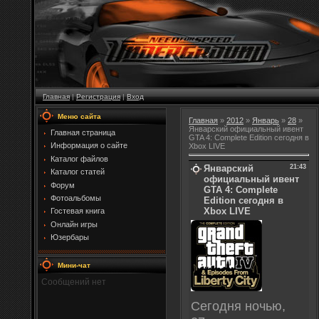
Главная
|
Регистрация
|
Вход
Меню сайта
Главная
»
2012
»
Январь
»
28
»
Январский официальный ивент
Главная страница
GTA 4: Complete Edition сегодня в
Информация о сайте
Xbox LIVE
Каталог файлов
Январский
21:43
Каталог статей
официальный ивент
Форум
GTA 4: Complete
Фотоальбомы
Edition сегодня в
Xbox LIVE
Гостевая книга
Онлайн игры
Юзербары
Мини-чат
Сегодня ночью,