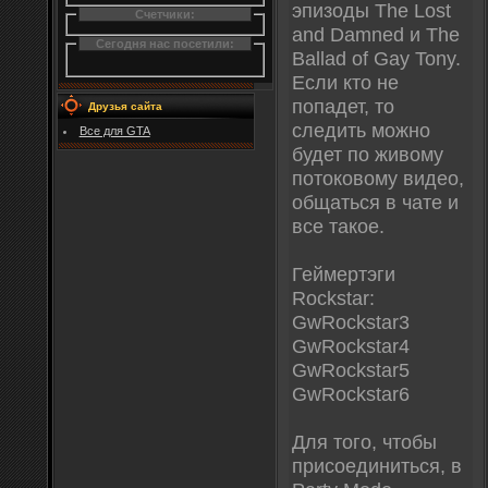
эпизоды The Lost
Счетчики:
and Damned и The
Сегодня нас посетили:
Ballad of Gay Tony.
Если кто не
попадет, то
Друзья сайта
следить можно
Все для GTA
будет по живому
потоковому видео,
общаться в чате и
все такое.
Геймертэги
Rockstar:
GwRockstar3
GwRockstar4
GwRockstar5
GwRockstar6
Для того, чтобы
присоединиться, в