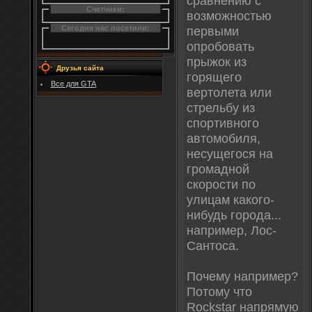
сравнению с
Счетчики:
возможностью
Сегодня нас посетили:
первыми
опробовать
прыжок из
Друзья сайта
горящего
Все для GTA
вертолета или
стрельбу из
спортивного
автомобиля,
несущегося на
громадной
скорости по
улицам какого-
нибудь города...
например, Лос-
Сантоса.
Почему например?
Потому что
Rockstar напрямую