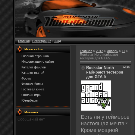
Главная
|
Регистрация
|
Вход
Меню сайта
Главная
»
2012
»
Январь
»
11
»
Rockstar North набирают
Главная страница
тестеров для GTA 5
Информация о сайте
Rockstar North
22:14
Каталог файлов
набирают тестеров
Каталог статей
для GTA 5
Форум
Фотоальбомы
Гостевая книга
Онлайн игры
Юзербары
Мини-чат
Есть ли у геймеров
настоящая мечта?
Кроме мощной