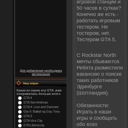
игровой станции и
50 часов в сутках?
Конечно же есть -
работать игровым
тестером. Не
тостером, нет.
Тестером GTA 5.
С Rockstar North
мечты сбываются.
Ребята разместили
Для добавления необходима
вакансию о поиске
авторизация
таких работников
Наш опрос
Эдинбурге
Какая из серии игр GTA ,вам
(Шотландия).
понравилась больше всего
GTA 4
GTA San Andreas
Обязанности:
GTA 4: Lost and Damned
Играть в наши
Gta 4: Ballad og Gay Tony
GTA 3
игры и сообщать
GTA Vice City
обо всех
GTA Libertycity