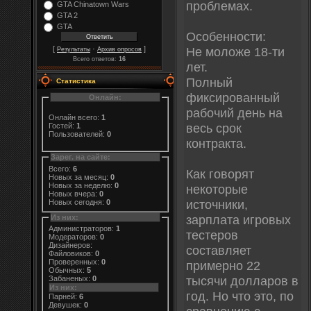
проблемах.
GTA Chinatown Wars
GTA 2
GTA
Особенности:
Не моложе 18-ти
[
·
]
Результаты
Архив опросов
Всего ответов:
16
лет.
Полный
Статистика
фиксированный
Онлайн:
рабочий день на
Онлайн всего:
1
весь срок
Гостей:
1
Пользователей:
0
контракта.
Зарег. на сайте:
Всего:
6
Как говорят
Новых за месяц:
0
Новых за неделю:
0
некоторые
Новых вчера:
0
источники,
Новых сегодня:
0
зарплата игровых
Из них:
Администраторов:
1
тестеров
Модераторов:
0
Дизайнеров:
составляет
Файловиков:
0
Проверенных:
0
примерно 22
Обычных:
5
тысячи долларов в
Забаненых:
0
Из них:
год. Но что это, по
Парней:
6
Девушек:
0