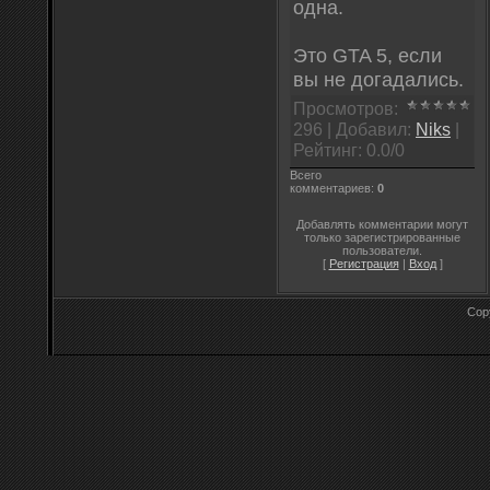
одна.
Это GTA 5, если
вы не догадались.
Просмотров
:
296 |
Добавил
:
Niks
|
Рейтинг
:
0.0
/
0
Всего
комментариев
:
0
Добавлять комментарии могут
только зарегистрированные
пользователи.
[
Регистрация
|
Вход
]
Cop